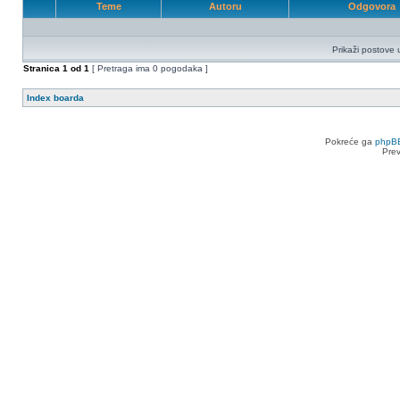
Teme
Autoru
Odgovora
Prikaži postove 
Stranica
1
od
1
[ Pretraga ima 0 pogodaka ]
Index boarda
Pokreće ga
phpB
Pre