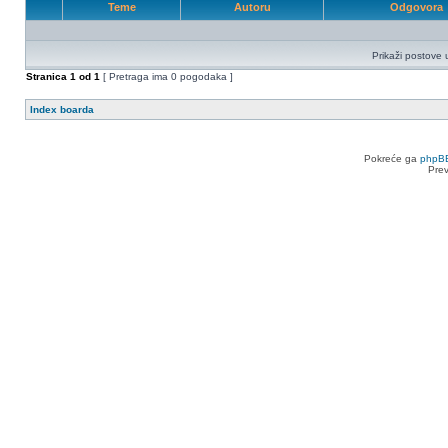
Teme
Autoru
Odgovora
Prikaži postove 
Stranica
1
od
1
[ Pretraga ima 0 pogodaka ]
Index boarda
Pokreće ga
phpB
Pre