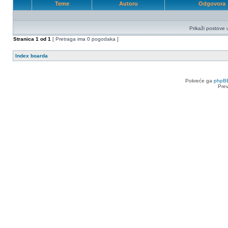
Teme
Autoru
Odgovora
Prikaži postove 
Stranica
1
od
1
[ Pretraga ima 0 pogodaka ]
Index boarda
Pokreće ga
phpB
Pre