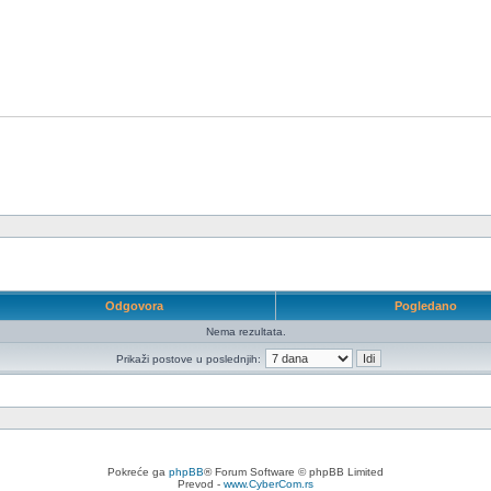
Odgovora
Pogledano
Nema rezultata.
Prikaži postove u poslednjih:
Pokreće ga
phpBB
® Forum Software © phpBB Limited
Prevod -
www.CyberCom.rs