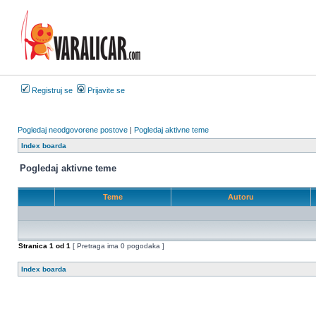
Registruj se
Prijavite se
Pogledaj neodgovorene postove
|
Pogledaj aktivne teme
Index boarda
Pogledaj aktivne teme
Teme
Autoru
Stranica
1
od
1
[ Pretraga ima 0 pogodaka ]
Index boarda