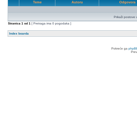
Teme
Autoru
Odgovora
Prikaži postove 
Stranica
1
od
1
[ Pretraga ima 0 pogodaka ]
Index boarda
Pokreće ga
phpB
Pre