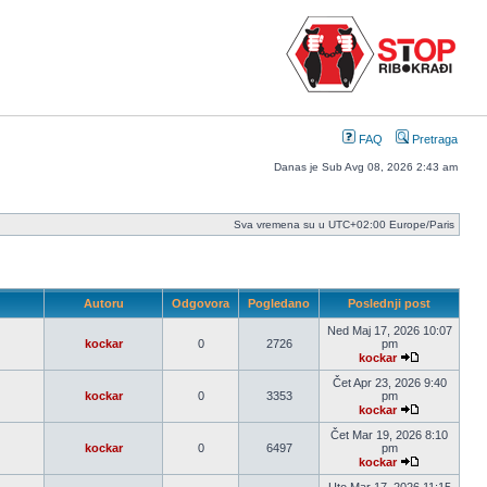
FAQ
Pretraga
Danas je Sub Avg 08, 2026 2:43 am
Sva vremena su u UTC+02:00 Europe/Paris
Autoru
Odgovora
Pogledano
Poslednji post
Ned Maj 17, 2026 10:07
kockar
0
2726
pm
kockar
Pogledaj
poslednji
Čet Apr 23, 2026 9:40
post
kockar
0
3353
pm
kockar
Pogledaj
poslednji
Čet Mar 19, 2026 8:10
post
kockar
0
6497
pm
kockar
Pogledaj
poslednji