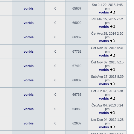
Pogledaj
poslednji
Sre Jul 22, 2015 4:45
post
vorbis
0
65687
pm
vorbis
Pogledaj
poslednji
Pet Maj 15, 2015 2:52
post
vorbis
0
66020
pm
vorbis
Pogledaj
poslednji
Čet Avg 28, 2014 2:20
post
vorbis
0
66962
pm
vorbis
Pogledaj
poslednji
Čet Nov 07, 2013 5:31
post
vorbis
0
67752
pm
vorbis
Pogledaj
poslednji
Čet Nov 07, 2013 5:15
post
vorbis
0
67410
pm
vorbis
Pogledaj
poslednji
Sub Avg 17, 2013 8:39
post
vorbis
0
66807
pm
vorbis
Pogledaj
poslednji
Pet Jun 07, 2013 8:38
post
vorbis
0
66763
pm
vorbis
Pogledaj
poslednji
Čet Apr 04, 2013 8:24
post
vorbis
0
64969
pm
vorbis
Pogledaj
poslednji
Uto Dec 04, 2012 1:26
post
vorbis
0
62607
pm
vorbis
Pogledaj
poslednji