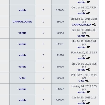
vorbis
Pogledaj
poslednji
Čet Jun 08, 2017 7:34
post
vorbis
0
122654
pm
vorbis
Pogledaj
poslednji
Sre Dec 21, 2016 10:35
post
CARPOLOGIJA
0
59029
am
CARPOLOGIJA
Pogleda
poslednj
Sre Jul 20, 2016 4:30
post
vorbis
0
60443
pm
vorbis
Pogledaj
poslednji
Uto Jul 12, 2016 2:01
post
vorbis
0
62101
pm
vorbis
Pogledaj
poslednji
Pon Jun 20, 2016 7:53
post
vorbis
0
71624
pm
vorbis
Pogledaj
poslednji
Sre Jun 01, 2016 4:25
post
vorbis
0
60910
pm
vorbis
Pogledaj
poslednji
Pet Okt 23, 2015 11:26
post
Goci
0
69098
am
Goci
Pogledaj
poslednji
Uto Avg 04, 2015 6:03
post
vorbis
0
66827
pm
vorbis
Pogledaj
poslednji
Čet Jul 30, 2015 1:18
post
vorbis
0
105981
pm
vorbis