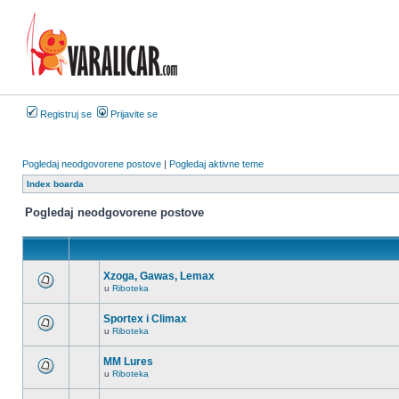
Registruj se
Prijavite se
Pogledaj neodgovorene postove
|
Pogledaj aktivne teme
Index boarda
Pogledaj neodgovorene postove
Xzoga, Gawas, Lemax
u
Riboteka
Nema
novih
nepročitanih
Sportex i Climax
postova
u
Riboteka
u
Nema
ovoj
novih
temi.
nepročitanih
MM Lures
postova
u
Riboteka
u
Nema
ovoj
novih
temi.
nepročitanih