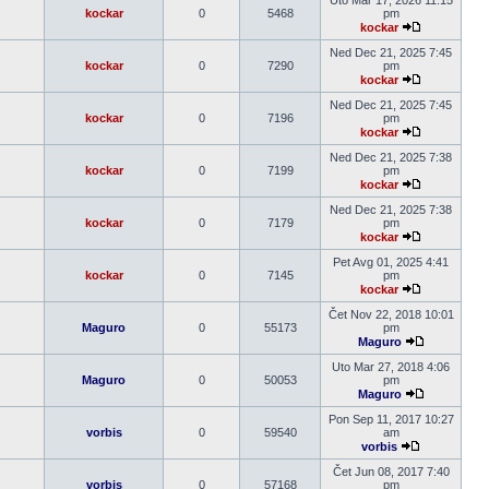
Uto Mar 17, 2026 11:15
post
kockar
0
5468
pm
kockar
Pogledaj
poslednji
Ned Dec 21, 2025 7:45
post
kockar
0
7290
pm
kockar
Pogledaj
poslednji
Ned Dec 21, 2025 7:45
post
kockar
0
7196
pm
kockar
Pogledaj
poslednji
Ned Dec 21, 2025 7:38
post
kockar
0
7199
pm
kockar
Pogledaj
poslednji
Ned Dec 21, 2025 7:38
post
kockar
0
7179
pm
kockar
Pogledaj
poslednji
Pet Avg 01, 2025 4:41
post
kockar
0
7145
pm
kockar
Pogledaj
poslednji
Čet Nov 22, 2018 10:01
post
Maguro
0
55173
pm
Maguro
Pogledaj
poslednji
Uto Mar 27, 2018 4:06
post
Maguro
0
50053
pm
Maguro
Pogledaj
poslednji
Pon Sep 11, 2017 10:27
post
vorbis
0
59540
am
vorbis
Pogledaj
poslednji
Čet Jun 08, 2017 7:40
post
vorbis
0
57168
pm