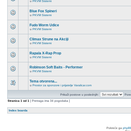
u
PKVM Sistemi
u
Nema
ovoj
novih
temi.
nepročitanih
Blue Fox Spineri
postova
u
PKVM Sistemi
u
Nema
ovoj
novih
temi.
nepročitanih
Fudo Worm Udice
postova
u
PKVM Sistemi
u
Nema
ovoj
novih
temi.
nepročitanih
Climax Strune na Akciji
postova
u
PKVM Sistemi
u
Nema
ovoj
novih
temi.
nepročitanih
Rapala X-Rap Prop
postova
u
PKVM Sistemi
u
Nema
ovoj
novih
temi.
nepročitanih
Robinson Soft Baits - Performer
postova
u
PKVM Sistemi
u
Nema
ovoj
novih
temi.
nepročitanih
Tema otvorena...
postova
u
Prostor za sponzore i prijatelje Varalicar.com
u
Nema
ovoj
novih
temi.
nepročitanih
Prikaži postove u poslednjih:
Pore
postova
u
Stranica
1
od
1
[ Pretraga ima 34 pogodaka ]
ovoj
temi.
Index boarda
Pokreće ga
phpB