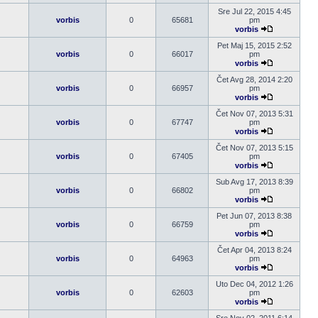
Pogledaj
poslednji
Sre Jul 22, 2015 4:45
post
vorbis
0
65681
pm
vorbis
Pogledaj
poslednji
Pet Maj 15, 2015 2:52
post
vorbis
0
66017
pm
vorbis
Pogledaj
poslednji
Čet Avg 28, 2014 2:20
post
vorbis
0
66957
pm
vorbis
Pogledaj
poslednji
Čet Nov 07, 2013 5:31
post
vorbis
0
67747
pm
vorbis
Pogledaj
poslednji
Čet Nov 07, 2013 5:15
post
vorbis
0
67405
pm
vorbis
Pogledaj
poslednji
Sub Avg 17, 2013 8:39
post
vorbis
0
66802
pm
vorbis
Pogledaj
poslednji
Pet Jun 07, 2013 8:38
post
vorbis
0
66759
pm
vorbis
Pogledaj
poslednji
Čet Apr 04, 2013 8:24
post
vorbis
0
64963
pm
vorbis
Pogledaj
poslednji
Uto Dec 04, 2012 1:26
post
vorbis
0
62603
pm
vorbis
Pogledaj
poslednji