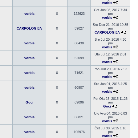
vorbis
Pogledaj
poslednji
Čet Jun 08, 2017 7:34
post
vorbis
0
122623
pm
vorbis
Pogledaj
poslednji
Sre Dec 21, 2016 10:35
post
CARPOLOGIJA
0
59027
am
CARPOLOGIJA
Pogleda
poslednj
Sre Jul 20, 2016 4:30
post
vorbis
0
60438
pm
vorbis
Pogledaj
poslednji
Uto Jul 12, 2016 2:01
post
vorbis
0
62099
pm
vorbis
Pogledaj
poslednji
Pon Jun 20, 2016 7:53
post
vorbis
0
71621
pm
vorbis
Pogledaj
poslednji
Sre Jun 01, 2016 4:25
post
vorbis
0
60907
pm
vorbis
Pogledaj
poslednji
Pet Okt 23, 2015 11:26
post
Goci
0
69096
am
Goci
Pogledaj
poslednji
Uto Avg 04, 2015 6:03
post
vorbis
0
66821
pm
vorbis
Pogledaj
poslednji
Čet Jul 30, 2015 1:18
post
vorbis
0
105976
pm
vorbis