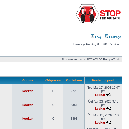
FAQ
Pretraga
Danas je Pet Avg 07, 2026 5:09 am
Sva vremena su u UTC+02:00 Europe/Paris
Autoru
Odgovora
Pogledano
Poslednji post
Ned Maj 17, 2026 10:07
kockar
0
2723
pm
kockar
Pogledaj
poslednji
Čet Apr 23, 2026 9:40
post
kockar
0
3351
pm
kockar
Pogledaj
poslednji
Čet Mar 19, 2026 8:10
post
kockar
0
6495
pm
kockar
Pogledaj
poslednji