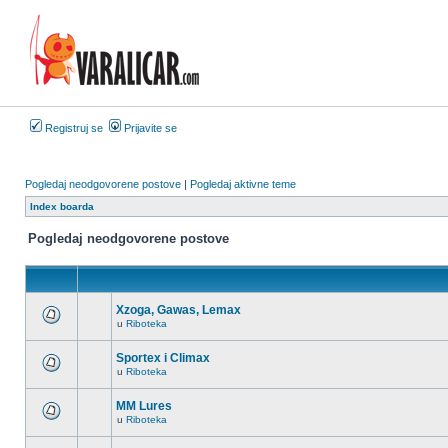
Registruj se
Prijavite se
Pogledaj neodgovorene postove
|
Pogledaj aktivne teme
Index boarda
Pogledaj neodgovorene postove
Xzoga, Gawas, Lemax
u
Riboteka
Nema
novih
nepročitanih
Sportex i Climax
postova
u
Riboteka
u
Nema
ovoj
novih
temi.
nepročitanih
MM Lures
postova
u
Riboteka
u
Nema
ovoj
novih
temi.
nepročitanih