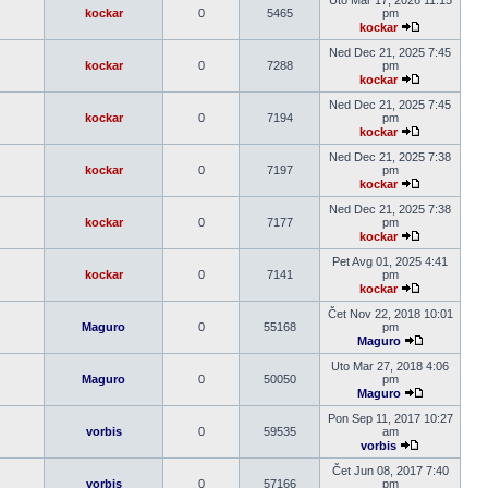
Uto Mar 17, 2026 11:15
post
kockar
0
5465
pm
kockar
Pogledaj
poslednji
Ned Dec 21, 2025 7:45
post
kockar
0
7288
pm
kockar
Pogledaj
poslednji
Ned Dec 21, 2025 7:45
post
kockar
0
7194
pm
kockar
Pogledaj
poslednji
Ned Dec 21, 2025 7:38
post
kockar
0
7197
pm
kockar
Pogledaj
poslednji
Ned Dec 21, 2025 7:38
post
kockar
0
7177
pm
kockar
Pogledaj
poslednji
Pet Avg 01, 2025 4:41
post
kockar
0
7141
pm
kockar
Pogledaj
poslednji
Čet Nov 22, 2018 10:01
post
Maguro
0
55168
pm
Maguro
Pogledaj
poslednji
Uto Mar 27, 2018 4:06
post
Maguro
0
50050
pm
Maguro
Pogledaj
poslednji
Pon Sep 11, 2017 10:27
post
vorbis
0
59535
am
vorbis
Pogledaj
poslednji
Čet Jun 08, 2017 7:40
post
vorbis
0
57166
pm