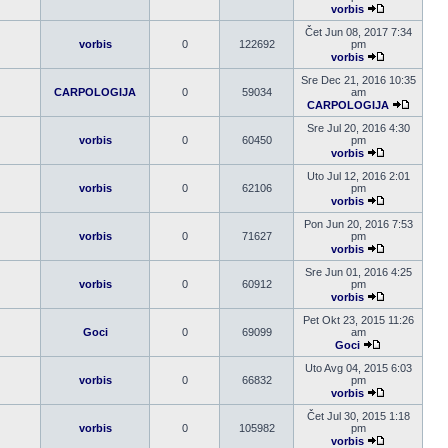
vorbis
Pogledaj
poslednji
Čet Jun 08, 2017 7:34
post
vorbis
0
122692
pm
vorbis
Pogledaj
poslednji
Sre Dec 21, 2016 10:35
post
CARPOLOGIJA
0
59034
am
CARPOLOGIJA
Pogleda
poslednj
Sre Jul 20, 2016 4:30
post
vorbis
0
60450
pm
vorbis
Pogledaj
poslednji
Uto Jul 12, 2016 2:01
post
vorbis
0
62106
pm
vorbis
Pogledaj
poslednji
Pon Jun 20, 2016 7:53
post
vorbis
0
71627
pm
vorbis
Pogledaj
poslednji
Sre Jun 01, 2016 4:25
post
vorbis
0
60912
pm
vorbis
Pogledaj
poslednji
Pet Okt 23, 2015 11:26
post
Goci
0
69099
am
Goci
Pogledaj
poslednji
Uto Avg 04, 2015 6:03
post
vorbis
0
66832
pm
vorbis
Pogledaj
poslednji
Čet Jul 30, 2015 1:18
post
vorbis
0
105982
pm
vorbis