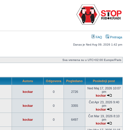
FAQ
Pretraga
Danas je Ned Avg 09, 2026 1:42 pm
Sva vremena su u UTC+02:00 Europe/Paris
Autoru
Odgovora
Pogledano
Poslednji post
Ned Maj 17, 2026 10:07
kockar
0
2726
pm
kockar
Pogledaj
poslednji
Čet Apr 23, 2026 9:40
post
kockar
0
3355
pm
kockar
Pogledaj
poslednji
Čet Mar 19, 2026 8:10
post
kockar
0
6497
pm
kockar
Pogledaj
poslednji