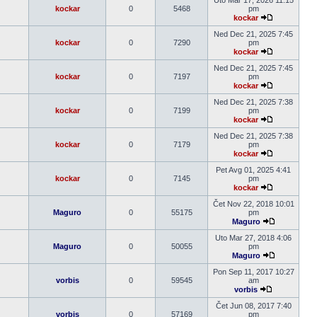
Uto Mar 17, 2026 11:15
post
kockar
0
5468
pm
kockar
Pogledaj
poslednji
Ned Dec 21, 2025 7:45
post
kockar
0
7290
pm
kockar
Pogledaj
poslednji
Ned Dec 21, 2025 7:45
post
kockar
0
7197
pm
kockar
Pogledaj
poslednji
Ned Dec 21, 2025 7:38
post
kockar
0
7199
pm
kockar
Pogledaj
poslednji
Ned Dec 21, 2025 7:38
post
kockar
0
7179
pm
kockar
Pogledaj
poslednji
Pet Avg 01, 2025 4:41
post
kockar
0
7145
pm
kockar
Pogledaj
poslednji
Čet Nov 22, 2018 10:01
post
Maguro
0
55175
pm
Maguro
Pogledaj
poslednji
Uto Mar 27, 2018 4:06
post
Maguro
0
50055
pm
Maguro
Pogledaj
poslednji
Pon Sep 11, 2017 10:27
post
vorbis
0
59545
am
vorbis
Pogledaj
poslednji
Čet Jun 08, 2017 7:40
post
vorbis
0
57169
pm