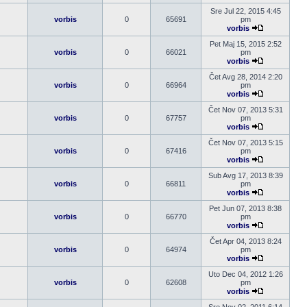
Pogledaj
poslednji
Sre Jul 22, 2015 4:45
post
vorbis
0
65691
pm
vorbis
Pogledaj
poslednji
Pet Maj 15, 2015 2:52
post
vorbis
0
66021
pm
vorbis
Pogledaj
poslednji
Čet Avg 28, 2014 2:20
post
vorbis
0
66964
pm
vorbis
Pogledaj
poslednji
Čet Nov 07, 2013 5:31
post
vorbis
0
67757
pm
vorbis
Pogledaj
poslednji
Čet Nov 07, 2013 5:15
post
vorbis
0
67416
pm
vorbis
Pogledaj
poslednji
Sub Avg 17, 2013 8:39
post
vorbis
0
66811
pm
vorbis
Pogledaj
poslednji
Pet Jun 07, 2013 8:38
post
vorbis
0
66770
pm
vorbis
Pogledaj
poslednji
Čet Apr 04, 2013 8:24
post
vorbis
0
64974
pm
vorbis
Pogledaj
poslednji
Uto Dec 04, 2012 1:26
post
vorbis
0
62608
pm
vorbis
Pogledaj
poslednji