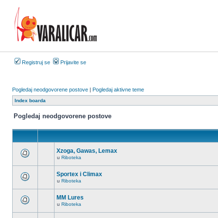
Registruj se
Prijavite se
Pogledaj neodgovorene postove
|
Pogledaj aktivne teme
Index boarda
Pogledaj neodgovorene postove
Xzoga, Gawas, Lemax
u
Riboteka
Nema
novih
nepročitanih
Sportex i Climax
postova
u
Riboteka
u
Nema
ovoj
novih
temi.
nepročitanih
MM Lures
postova
u
Riboteka
u
Nema
ovoj
novih
temi.
nepročitanih