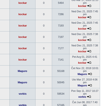
Uto Mar 17, 2026 11:15
post
kockar
0
5464
pm
kockar
Pogledaj
poslednji
Ned Dec 21, 2025 7:45
post
kockar
0
7286
pm
kockar
Pogledaj
poslednji
Ned Dec 21, 2025 7:45
post
kockar
0
7193
pm
kockar
Pogledaj
poslednji
Ned Dec 21, 2025 7:38
post
kockar
0
7197
pm
kockar
Pogledaj
poslednji
Ned Dec 21, 2025 7:38
post
kockar
0
7177
pm
kockar
Pogledaj
poslednji
Pet Avg 01, 2025 4:41
post
kockar
0
7141
pm
kockar
Pogledaj
poslednji
Čet Nov 22, 2018 10:01
post
Maguro
0
55168
pm
Maguro
Pogledaj
poslednji
Uto Mar 27, 2018 4:06
post
Maguro
0
50045
pm
Maguro
Pogledaj
poslednji
Pon Sep 11, 2017 10:27
post
vorbis
0
59534
am
vorbis
Pogledaj
poslednji
Čet Jun 08, 2017 7:40
post
vorbis
0
57165
pm