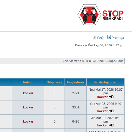
FAQ
Pretraga
Danas je Čet Avg 06, 2026 4:12 pm
Sva vremena su u UTC+02:00 Europe/Paris
Autoru
Odgovora
Pogledano
Poslednji post
Ned Maj 17, 2026 10:07
kockar
0
2721
pm
kockar
Pogledaj
poslednji
Čet Apr 23, 2026 9:40
post
kockar
0
3351
pm
kockar
Pogledaj
poslednji
Čet Mar 19, 2026 8:10
post
kockar
0
6493
pm
kockar
Pogledaj
poslednji