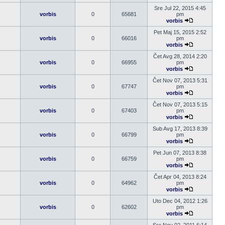
Pogledaj
poslednji
Sre Jul 22, 2015 4:45
post
vorbis
0
65681
pm
vorbis
Pogledaj
poslednji
Pet Maj 15, 2015 2:52
post
vorbis
0
66016
pm
vorbis
Pogledaj
poslednji
Čet Avg 28, 2014 2:20
post
vorbis
0
66955
pm
vorbis
Pogledaj
poslednji
Čet Nov 07, 2013 5:31
post
vorbis
0
67747
pm
vorbis
Pogledaj
poslednji
Čet Nov 07, 2013 5:15
post
vorbis
0
67403
pm
vorbis
Pogledaj
poslednji
Sub Avg 17, 2013 8:39
post
vorbis
0
66799
pm
vorbis
Pogledaj
poslednji
Pet Jun 07, 2013 8:38
post
vorbis
0
66759
pm
vorbis
Pogledaj
poslednji
Čet Apr 04, 2013 8:24
post
vorbis
0
64962
pm
vorbis
Pogledaj
poslednji
Uto Dec 04, 2012 1:26
post
vorbis
0
62602
pm
vorbis
Pogledaj
poslednji