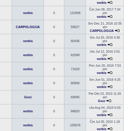
vorbis
Pogledaj
poslednji
Čet Jun 08, 2017 7:34
post
vorbis
0
122608
pm
vorbis
Pogledaj
poslednji
Sre Dec 21, 2016 10:35
post
CARPOLOGIJA
0
59027
am
CARPOLOGIJA
Pogleda
poslednj
Sre Jul 20, 2016 4:30
post
vorbis
0
60436
pm
vorbis
Pogledaj
poslednji
Uto Jul 12, 2016 2:01
post
vorbis
0
62098
pm
vorbis
Pogledaj
poslednji
Pon Jun 20, 2016 7:53
post
vorbis
0
71620
pm
vorbis
Pogledaj
poslednji
Sre Jun 01, 2016 4:25
post
vorbis
0
60906
pm
vorbis
Pogledaj
poslednji
Pet Okt 23, 2015 11:26
post
Goci
0
69095
am
Goci
Pogledaj
poslednji
Uto Avg 04, 2015 6:03
post
vorbis
0
66820
pm
vorbis
Pogledaj
poslednji
Čet Jul 30, 2015 1:18
post
vorbis
0
105976
pm
vorbis