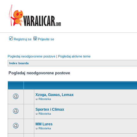
Registruj se
Prijavite se
Pogledaj neodgovorene postove
|
Pogledaj aktivne teme
Index boarda
Pogledaj neodgovorene postove
Xzoga, Gawas, Lemax
u
Riboteka
Nema
novih
nepročitanih
Sportex i Climax
postova
u
Riboteka
u
Nema
ovoj
novih
temi.
nepročitanih
MM Lures
postova
u
Riboteka
u
Nema
ovoj
novih
temi.
nepročitanih