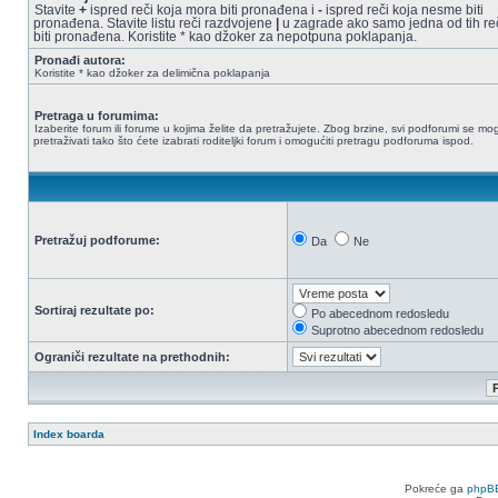
Stavite
+
ispred reči koja mora biti pronađena i
-
ispred reči koja nesme biti
pronađena. Stavite listu reči razdvojene
|
u zagrade ako samo jedna od tih re
biti pronađena. Koristite * kao džoker za nepotpuna poklapanja.
Pronađi autora:
Koristite * kao džoker za delimična poklapanja
Pretraga u forumima:
Izaberite forum ili forume u kojima želite da pretražujete. Zbog brzine, svi podforumi se mo
pretraživati tako što ćete izabrati roditeljki forum i omogućiti pretragu podforuma ispod.
Pretražuj podforume:
Da
Ne
Sortiraj rezultate po:
Po abecednom redosledu
Suprotno abecednom redosledu
Ograniči rezultate na prethodnih:
Index boarda
Pokreće ga
phpB