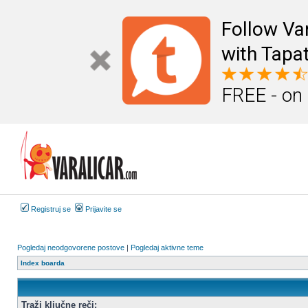
Follow Va
with Tapat
FREE - on
Registruj se
Prijavite se
Pogledaj neodgovorene postove
|
Pogledaj aktivne teme
Index boarda
Traži ključne reči: