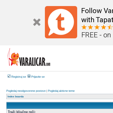
Follow Va
with Tapat
FREE - on
Registruj se
Prijavite se
Pogledaj neodgovorene postove
|
Pogledaj aktivne teme
Index boarda
Traži ključne reči: