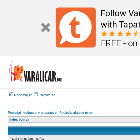
Follow Va
with Tapat
FREE - on
Registruj se
Prijavite se
Pogledaj neodgovorene postove
|
Pogledaj aktivne teme
Index boarda
Traži ključne reči: