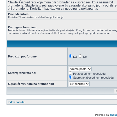
Stavite
+
ispred reči koja mora biti pronađena i
-
ispred reči koja nesme biti
pronađena. Stavite listu reči razdvojene
|
u zagrade ako samo jedna od tih re
biti pronađena. Koristite * kao džoker za nepotpuna poklapanja.
Pronađi autora:
Koristite * kao džoker za delimična poklapanja
Pretraga u forumima:
Izaberite forum ili forume u kojima želite da pretražujete. Zbog brzine, svi podforumi se mo
pretraživati tako što ćete izabrati roditeljki forum i omogućiti pretragu podforuma ispod.
Pretražuj podforume:
Da
Ne
Sortiraj rezultate po:
Po abecednom redosledu
Suprotno abecednom redosledu
Ograniči rezultate na prethodnih:
Index boarda
Pokreće ga
phpB