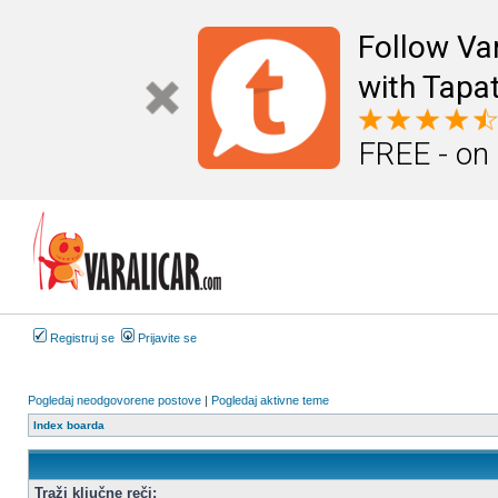
Follow Va
with Tapat
FREE - on
Registruj se
Prijavite se
Pogledaj neodgovorene postove
|
Pogledaj aktivne teme
Index boarda
Traži ključne reči: