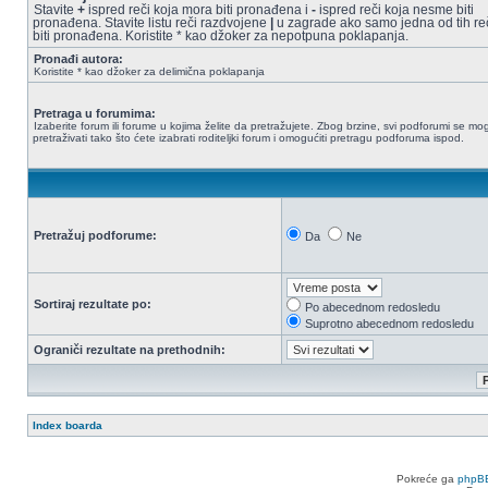
Stavite
+
ispred reči koja mora biti pronađena i
-
ispred reči koja nesme biti
pronađena. Stavite listu reči razdvojene
|
u zagrade ako samo jedna od tih re
biti pronađena. Koristite * kao džoker za nepotpuna poklapanja.
Pronađi autora:
Koristite * kao džoker za delimična poklapanja
Pretraga u forumima:
Izaberite forum ili forume u kojima želite da pretražujete. Zbog brzine, svi podforumi se mo
pretraživati tako što ćete izabrati roditeljki forum i omogućiti pretragu podforuma ispod.
Pretražuj podforume:
Da
Ne
Sortiraj rezultate po:
Po abecednom redosledu
Suprotno abecednom redosledu
Ograniči rezultate na prethodnih:
Index boarda
Pokreće ga
phpB