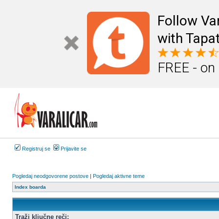
Follow Va
with Tapat
FREE - on
Registruj se
Prijavite se
Pogledaj neodgovorene postove
|
Pogledaj aktivne teme
Index boarda
Traži ključne reči: