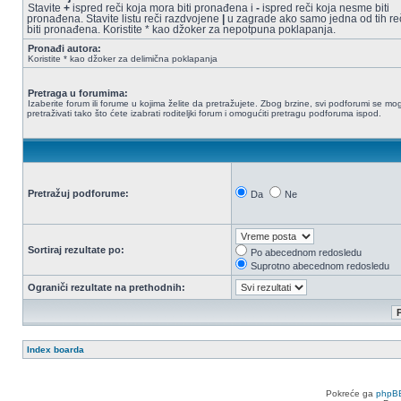
Stavite
+
ispred reči koja mora biti pronađena i
-
ispred reči koja nesme biti
pronađena. Stavite listu reči razdvojene
|
u zagrade ako samo jedna od tih re
biti pronađena. Koristite * kao džoker za nepotpuna poklapanja.
Pronađi autora:
Koristite * kao džoker za delimična poklapanja
Pretraga u forumima:
Izaberite forum ili forume u kojima želite da pretražujete. Zbog brzine, svi podforumi se mo
pretraživati tako što ćete izabrati roditeljki forum i omogućiti pretragu podforuma ispod.
Pretražuj podforume:
Da
Ne
Sortiraj rezultate po:
Po abecednom redosledu
Suprotno abecednom redosledu
Ograniči rezultate na prethodnih:
Index boarda
Pokreće ga
phpB