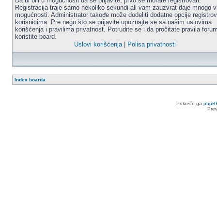
Da bi bili u mogućnosti da se prijavite, prvo se morate registrovati.
Registracija traje samo nekoliko sekundi ali vam zauzvrat daje mnogo v
mogućnosti. Administrator takođe može dodeliti dodatne opcije registro
korisnicima. Pre nego što se prijavite upoznajte se sa našim uslovima
korišćenja i pravilima privatnost. Potrudite se i da pročitate pravila for
koristite board.
Uslovi korišćenja
|
Polisa privatnosti
Index boarda
Pokreće ga
phpB
Pre