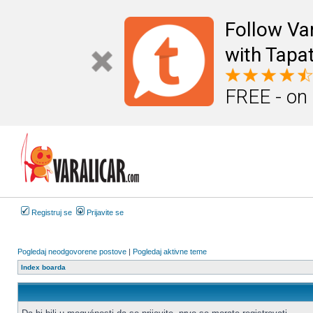
Follow Va
with Tapat
FREE - on
Registruj se
Prijavite se
Pogledaj neodgovorene postove
|
Pogledaj aktivne teme
Index boarda