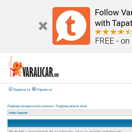
Follow Va
with Tapat
FREE - on
Registruj se
Prijavite se
Pogledaj neodgovorene postove
|
Pogledaj aktivne teme
Index boarda