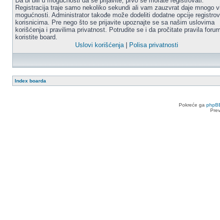
Da bi bili u mogućnosti da se prijavite, prvo se morate registrovati.
Registracija traje samo nekoliko sekundi ali vam zauzvrat daje mnogo v
mogućnosti. Administrator takođe može dodeliti dodatne opcije registro
korisnicima. Pre nego što se prijavite upoznajte se sa našim uslovima
korišćenja i pravilima privatnost. Potrudite se i da pročitate pravila for
koristite board.
Uslovi korišćenja
|
Polisa privatnosti
Index boarda
Pokreće ga
phpB
Pre