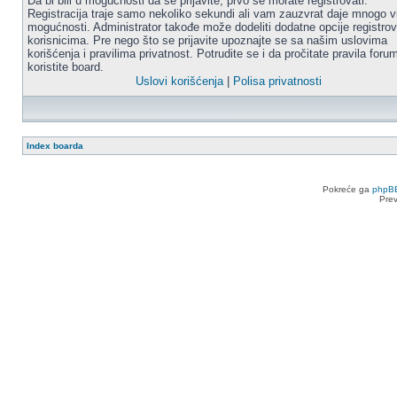
Da bi bili u mogućnosti da se prijavite, prvo se morate registrovati.
Registracija traje samo nekoliko sekundi ali vam zauzvrat daje mnogo v
mogućnosti. Administrator takođe može dodeliti dodatne opcije registro
korisnicima. Pre nego što se prijavite upoznajte se sa našim uslovima
korišćenja i pravilima privatnost. Potrudite se i da pročitate pravila for
koristite board.
Uslovi korišćenja
|
Polisa privatnosti
Index boarda
Pokreće ga
phpB
Pre