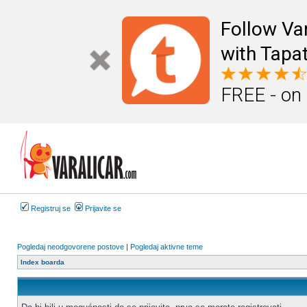
Follow Va
with Tapat
FREE - on
Registruj se
Prijavite se
Pogledaj neodgovorene postove
|
Pogledaj aktivne teme
Index boarda