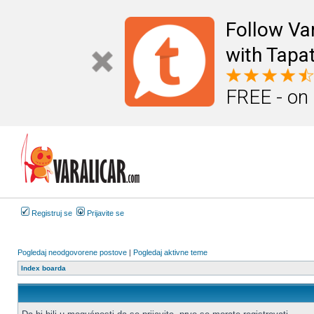
Follow Va
with Tapat
FREE - on
Registruj se
Prijavite se
Pogledaj neodgovorene postove
|
Pogledaj aktivne teme
Index boarda