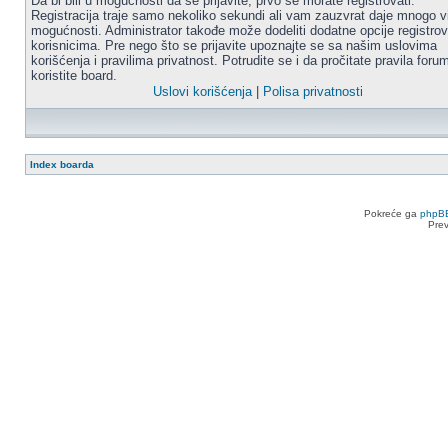
Da bi bili u mogućnosti da se prijavite, prvo se morate registrovati.
Registracija traje samo nekoliko sekundi ali vam zauzvrat daje mnogo v
mogućnosti. Administrator takođe može dodeliti dodatne opcije registro
korisnicima. Pre nego što se prijavite upoznajte se sa našim uslovima
korišćenja i pravilima privatnost. Potrudite se i da pročitate pravila for
koristite board.
Uslovi korišćenja
|
Polisa privatnosti
Index boarda
Pokreće ga
phpB
Pre