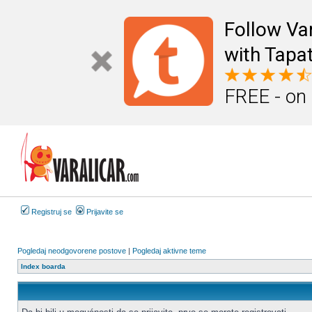
Follow Va
with Tapat
FREE - on
Registruj se
Prijavite se
Pogledaj neodgovorene postove
|
Pogledaj aktivne teme
Index boarda