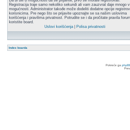
Da bi bili u mogućnosti da se prijavite, prvo se morate registrovati.
Registracija traje samo nekoliko sekundi ali vam zauzvrat daje mnogo v
mogućnosti. Administrator takođe može dodeliti dodatne opcije registro
korisnicima. Pre nego što se prijavite upoznajte se sa našim uslovima
korišćenja i pravilima privatnost. Potrudite se i da pročitate pravila for
koristite board.
Uslovi korišćenja
|
Polisa privatnosti
Index boarda
Pokreće ga
phpB
Pre