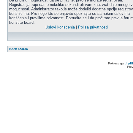
Da bi bili u mogućnosti da se prijavite, prvo se morate registrovati.
Registracija traje samo nekoliko sekundi ali vam zauzvrat daje mnogo v
mogućnosti. Administrator takođe može dodeliti dodatne opcije registro
korisnicima. Pre nego što se prijavite upoznajte se sa našim uslovima
korišćenja i pravilima privatnost. Potrudite se i da pročitate pravila for
koristite board.
Uslovi korišćenja
|
Polisa privatnosti
Index boarda
Pokreće ga
phpB
Pre