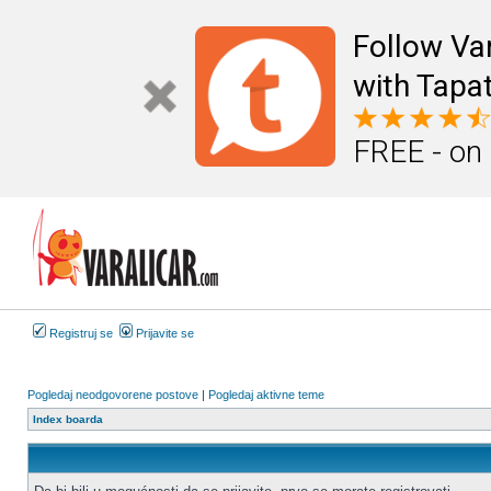
Follow Va
with Tapat
FREE - on
Registruj se
Prijavite se
Pogledaj neodgovorene postove
|
Pogledaj aktivne teme
Index boarda