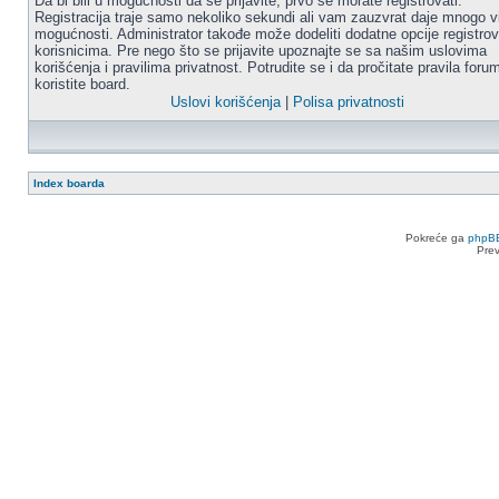
Da bi bili u mogućnosti da se prijavite, prvo se morate registrovati.
Registracija traje samo nekoliko sekundi ali vam zauzvrat daje mnogo v
mogućnosti. Administrator takođe može dodeliti dodatne opcije registro
korisnicima. Pre nego što se prijavite upoznajte se sa našim uslovima
korišćenja i pravilima privatnost. Potrudite se i da pročitate pravila for
koristite board.
Uslovi korišćenja
|
Polisa privatnosti
Index boarda
Pokreće ga
phpB
Pre