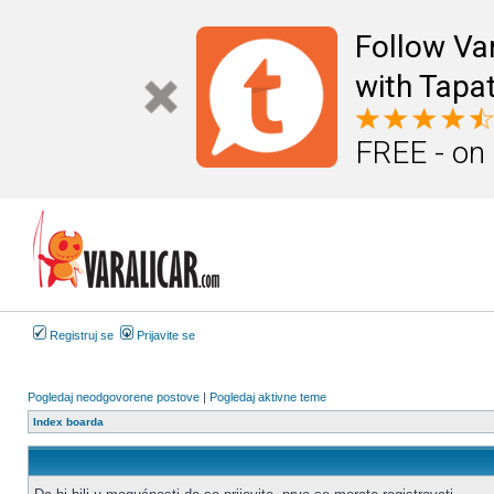
Follow Va
with Tapat
FREE - on
Registruj se
Prijavite se
Pogledaj neodgovorene postove
|
Pogledaj aktivne teme
Index boarda