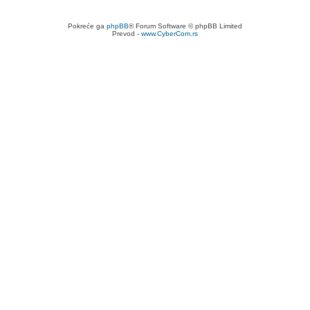
Pokreće ga
phpBB
® Forum Software © phpBB Limited
Prevod -
www.CyberCom.rs