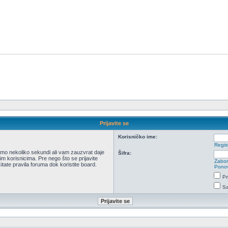
Prijavite se
Korisničko ime:
Regist
 samo nekoliko sekundi ali vam zauzvrat daje
Šifra:
m korisnicima. Pre nego što se prijavite
Zabor
itate pravila foruma dok koristite board.
Ponov
Pr
Sa