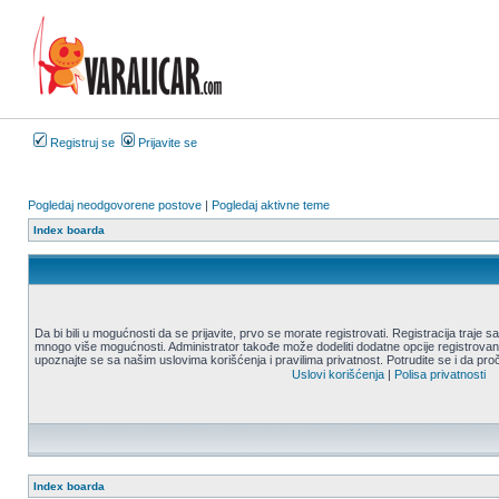
Registruj se
Prijavite se
Pogledaj neodgovorene postove
|
Pogledaj aktivne teme
Index boarda
Da bi bili u mogućnosti da se prijavite, prvo se morate registrovati. Registracija traje
mnogo više mogućnosti. Administrator takođe može dodeliti dodatne opcije registrovani
upoznajte se sa našim uslovima korišćenja i pravilima privatnost. Potrudite se i da proč
Uslovi korišćenja
|
Polisa privatnosti
Index boarda