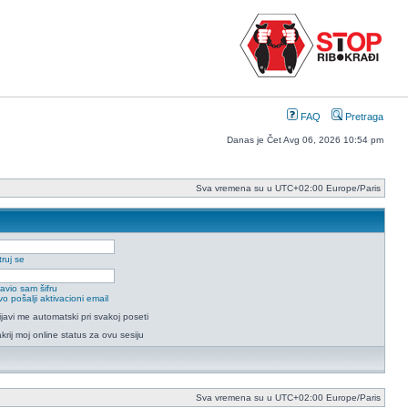
FAQ
Pretraga
Danas je Čet Avg 06, 2026 10:54 pm
Sva vremena su u UTC+02:00 Europe/Paris
ruj se
avio sam šifru
o pošalji aktivacioni email
ijavi me automatski pri svakoj poseti
krij moj online status za ovu sesiju
Sva vremena su u UTC+02:00 Europe/Paris