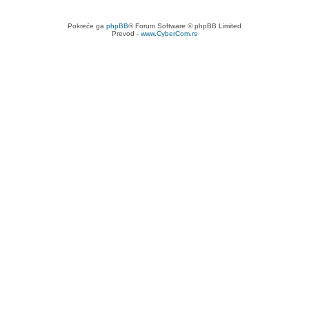
Pokreće ga
phpBB
® Forum Software © phpBB Limited
Prevod -
www.CyberCom.rs