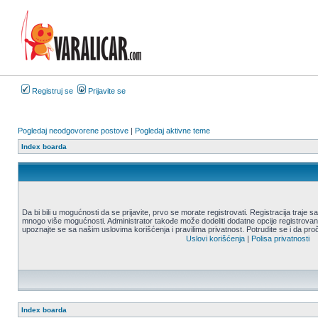
Registruj se
Prijavite se
Pogledaj neodgovorene postove
|
Pogledaj aktivne teme
Index boarda
Da bi bili u mogućnosti da se prijavite, prvo se morate registrovati. Registracija traje
mnogo više mogućnosti. Administrator takođe može dodeliti dodatne opcije registrovani
upoznajte se sa našim uslovima korišćenja i pravilima privatnost. Potrudite se i da proč
Uslovi korišćenja
|
Polisa privatnosti
Index boarda