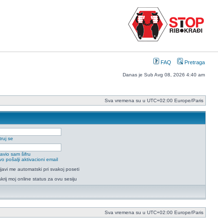
FAQ
Pretraga
Danas je Sub Avg 08, 2026 4:40 am
Sva vremena su u UTC+02:00 Europe/Paris
ruj se
avio sam šifru
o pošalji aktivacioni email
ijavi me automatski pri svakoj poseti
krij moj online status za ovu sesiju
Sva vremena su u UTC+02:00 Europe/Paris