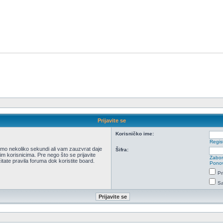
Prijavite se
Korisničko ime:
Regist
 samo nekoliko sekundi ali vam zauzvrat daje
Šifra:
m korisnicima. Pre nego što se prijavite
Zabor
itate pravila foruma dok koristite board.
Ponov
Pr
Sa