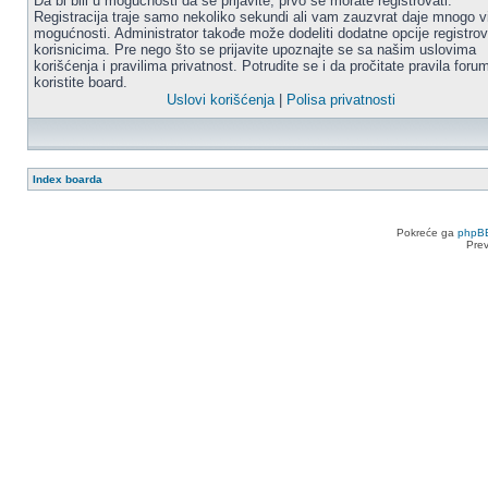
Da bi bili u mogućnosti da se prijavite, prvo se morate registrovati.
Registracija traje samo nekoliko sekundi ali vam zauzvrat daje mnogo v
mogućnosti. Administrator takođe može dodeliti dodatne opcije registro
korisnicima. Pre nego što se prijavite upoznajte se sa našim uslovima
korišćenja i pravilima privatnost. Potrudite se i da pročitate pravila for
koristite board.
Uslovi korišćenja
|
Polisa privatnosti
Index boarda
Pokreće ga
phpB
Pre