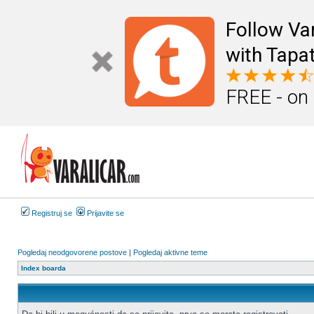
Follow Va
with Tapat
FREE - on
Registruj se
Prijavite se
Pogledaj neodgovorene postove
|
Pogledaj aktivne teme
Index boarda