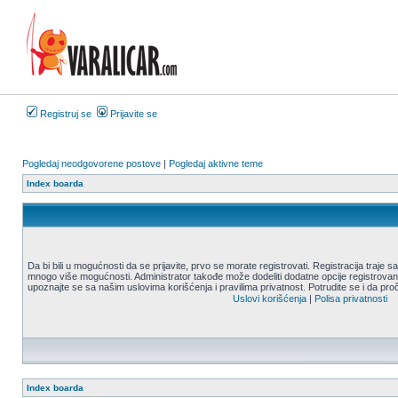
Registruj se
Prijavite se
Pogledaj neodgovorene postove
|
Pogledaj aktivne teme
Index boarda
Da bi bili u mogućnosti da se prijavite, prvo se morate registrovati. Registracija traje
mnogo više mogućnosti. Administrator takođe može dodeliti dodatne opcije registrovani
upoznajte se sa našim uslovima korišćenja i pravilima privatnost. Potrudite se i da proč
Uslovi korišćenja
|
Polisa privatnosti
Index boarda