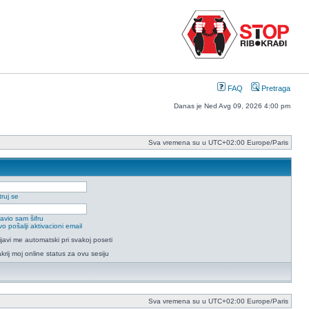
FAQ
Pretraga
Danas je Ned Avg 09, 2026 4:00 pm
Sva vremena su u UTC+02:00 Europe/Paris
ruj se
avio sam šifru
o pošalji aktivacioni email
ijavi me automatski pri svakoj poseti
krij moj online status za ovu sesiju
Sva vremena su u UTC+02:00 Europe/Paris