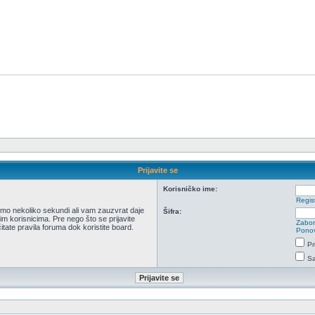
Prijavite se
Korisničko ime:
Regist
 samo nekoliko sekundi ali vam zauzvrat daje
Šifra:
m korisnicima. Pre nego što se prijavite
Zabor
itate pravila foruma dok koristite board.
Ponov
Pr
Sa