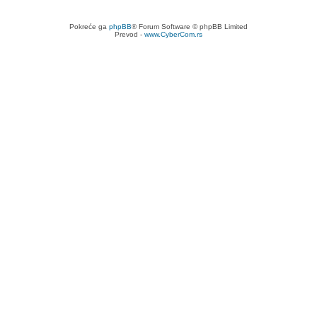
Pokreće ga
phpBB
® Forum Software © phpBB Limited
Prevod -
www.CyberCom.rs