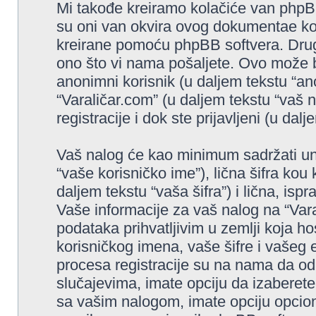
Mi takođe kreiramo kolačiće van phpBB
su oni van okvira ovog dokumentae ko
kreirane pomoću phpBB softvera. Drugi
ono što vi nama pošaljete. Ovo može bi
anonimni korisnik (u daljem tekstu “an
“Varaličar.com” (u daljem tekstu “vaš na
registracije i dok ste prijavljeni (u dalj
Vaš nalog će kao minimum sadržati uni
“vaše korisničko ime”), lična šifra kou 
daljem tekstu “vaša šifra”) i lična, isp
Vaše informacije za vaš nalog na “Vara
podataka prihvatljivim u zemlji koja ho
korisničkog imena, vaše šifre i vašeg 
procesa registracije su na nama da od
slučajevima, imate opciju da izaberete 
sa vašim nalogom, imate opciju opcion