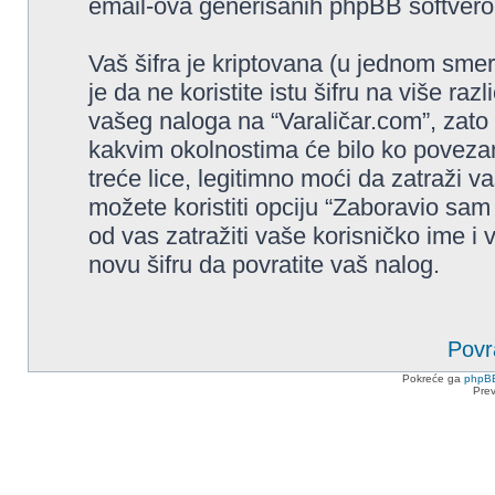
email-ova generisanih phpBB softver
Vaš šifra je kriptovana (u jednom sme
je da ne koristite istu šifru na više raz
vašeg naloga na “Varaličar.com”, zato 
kakvim okolnostima će bilo ko povezan
treće lice, legitimno moći da zatraži va
možete koristiti opciju “Zaboravio sam
od vas zatražiti vaše korisničko ime i
novu šifru da povratite vaš nalog.
Povr
Pokreće ga
phpB
Pre