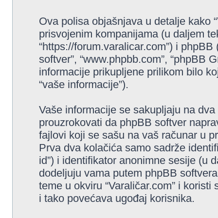
Ova polisa objašnjava u detalje kako 
prisvojenim kompanijama (u daljem teks
“https://forum.varalicar.com”) i phpBB 
softver”, “www.phpbb.com”, “phpBB Gr
informacije prikupljene prilikom bilo ko
“vaše informacije”).
Vaše informacije se sakupljaju na dva 
prouzrokovati da phpBB softver napravi
fajlovi koji se sašu na vaš računar u 
Prva dva kolačića samo sadrže identifi
id”) i identifikator anonimne sesije (u 
dodeljuju vama putem phpBB softvera. 
teme u okviru “Varaličar.com” i koristi
i tako povećava ugođaj korisnika.