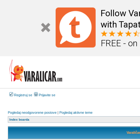
Follow Va
with Tapat
FREE - on
Registruj se
Prijavite se
Pogledaj neodgovorene postove
|
Pogledaj aktivne teme
Index boarda
Varaliča