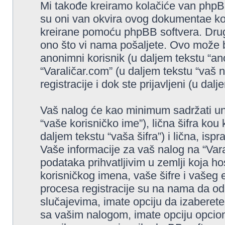
Mi takođe kreiramo kolačiće van phpBB
su oni van okvira ovog dokumentae ko
kreirane pomoću phpBB softvera. Drugi
ono što vi nama pošaljete. Ovo može bi
anonimni korisnik (u daljem tekstu “an
“Varaličar.com” (u daljem tekstu “vaš na
registracije i dok ste prijavljeni (u dalj
Vaš nalog će kao minimum sadržati uni
“vaše korisničko ime”), lična šifra kou 
daljem tekstu “vaša šifra”) i lična, isp
Vaše informacije za vaš nalog na “Vara
podataka prihvatljivim u zemlji koja ho
korisničkog imena, vaše šifre i vašeg 
procesa registracije su na nama da od
slučajevima, imate opciju da izaberete 
sa vašim nalogom, imate opciju opcion