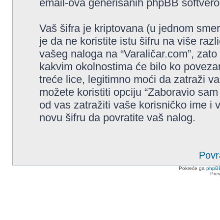
email-ova generisanih phpBB softver
Vaš šifra je kriptovana (u jednom sme
je da ne koristite istu šifru na više raz
vašeg naloga na “Varaličar.com”, zato 
kakvim okolnostima će bilo ko povezan
treće lice, legitimno moći da zatraži va
možete koristiti opciju “Zaboravio sam
od vas zatražiti vaše korisničko ime i
novu šifru da povratite vaš nalog.
Povr
Pokreće ga
phpB
Pre