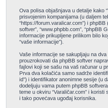
Ova polisa objašnjava u detalje kako 
prisvojenim kompanijama (u daljem teks
“https://forum.varalicar.com”) i phpBB 
softver”, “www.phpbb.com”, “phpBB Gr
informacije prikupljene prilikom bilo ko
“vaše informacije”).
Vaše informacije se sakupljaju na dva 
prouzrokovati da phpBB softver napravi
fajlovi koji se sašu na vaš računar u 
Prva dva kolačića samo sadrže identifi
id”) i identifikator anonimne sesije (u 
dodeljuju vama putem phpBB softvera. 
teme u okviru “Varaličar.com” i koristi
i tako povećava ugođaj korisnika.