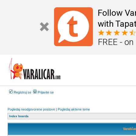
Follow Va
with Tapat
FREE - on
Registruj se
Prijavite se
Pogledaj neodgovorene postove
|
Pogledaj aktivne teme
Index boarda
Varaliča