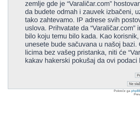
zemlje gde je “Varaličar.com” hostovan
da budete odmah i zauvek izbačeni, u
tako zahtevamo. IP adrese svih posto
uslova. Prihvatate da “Varaličar.com” i
bilo koju temu bilo kada. Kao korisnik,
unesete bude sačuvana u našoj bazi. O
licima bez vašeg pristanka, niti će “Va
kakav hakerski pokušaj da ovi podaci
Pokreće ga
phpB
Pre