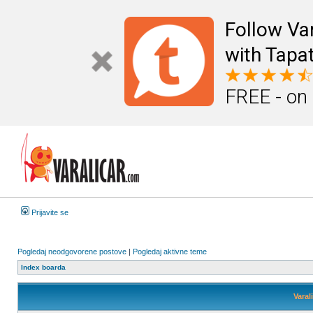
Follow Va
with Tapat
FREE - on
Prijavite se
Pogledaj neodgovorene postove
|
Pogledaj aktivne teme
Index boarda
Varal