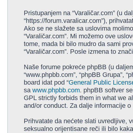
Pristupanjem na “Varaličar.com” (u dalj
“https://forum.varalicar.com”), prihva
Ako se ne slažete sa uslovima molimo va
“Varaličar.com”. Mi možemo ove uslove
tome, mada bi bilo mudro da sami prove
“Varaličar.com”. Posle izmena to znači
Naše forume pokreće phpBB (u daljem t
“www.phpbb.com”, “phpBB Grupa”, “php
board idat pod “
General Public Licens
sa
www.phpbb.com
. phpBB softver se
GPL strictly forbids them in what we a
and/or conduct. Za dalje informacije 
Prihvatate da nećete slati uvredljive, 
seksualno orijentisane reči ili bilo ka