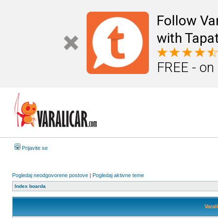
Follow Va
with Tapat
FREE - on
Prijavite se
Pogledaj neodgovorene postove
|
Pogledaj aktivne teme
Index boarda
Varal