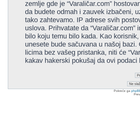
zemlje gde je “Varaličar.com” hostovan
da budete odmah i zauvek izbačeni, u
tako zahtevamo. IP adrese svih posto
uslova. Prihvatate da “Varaličar.com” i
bilo koju temu bilo kada. Kao korisnik,
unesete bude sačuvana u našoj bazi. O
licima bez vašeg pristanka, niti će “Va
kakav hakerski pokušaj da ovi podaci
Pokreće ga
phpB
Pre