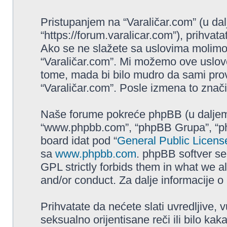
Pristupanjem na “Varaličar.com” (u dalj
“https://forum.varalicar.com”), prihva
Ako se ne slažete sa uslovima molimo va
“Varaličar.com”. Mi možemo ove uslove
tome, mada bi bilo mudro da sami prove
“Varaličar.com”. Posle izmena to znači
Naše forume pokreće phpBB (u daljem t
“www.phpbb.com”, “phpBB Grupa”, “php
board idat pod “
General Public Licens
sa
www.phpbb.com
. phpBB softver se
GPL strictly forbids them in what we a
and/or conduct. Za dalje informacije 
Prihvatate da nećete slati uvredljive, 
seksualno orijentisane reči ili bilo ka