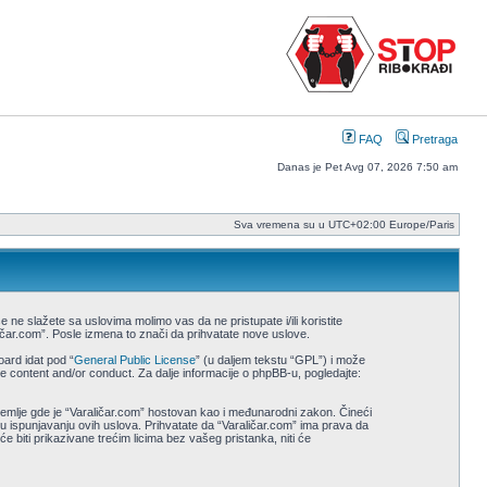
FAQ
Pretraga
Danas je Pet Avg 07, 2026 7:50 am
Sva vremena su u UTC+02:00 Europe/Paris
 ne slažete sa uslovima molimo vas da ne pristupate i/ili koristite
ičar.com”. Posle izmena to znači da prihvatate nove uslove.
ard idat pod “
General Public License
” (u daljem tekstu “GPL”) i može
e content and/or conduct. Za dalje informacije o phpBB-u, pogledajte:
e, zemlje gde je “Varaličar.com” hostovan kao i međunarodni zakon. Čineći
 ispunjavanju ovih uslova. Prihvatate da “Varaličar.com” ima prava da
će biti prikazivane trećim licima bez vašeg pristanka, niti će