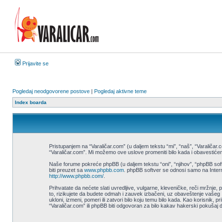
Prijavite se
Pogledaj neodgovorene postove
|
Pogledaj aktivne teme
Index boarda
Pristupanjem na “Varaličar.com” (u daljem tekstu “mi”, “naš”, “Varaličar.
“Varaličar.com”. Mi možemo ove uslove promeniti bilo kada i obavestićem
Naše forume pokreće phpBB (u daljem tekstu “oni”, “njihov”, “phpBB sof
biti preuzet sa
www.phpbb.com
. phpBB softver se odnosi samo na Interne
http://www.phpbb.com/
.
Prihvatate da nećete slati uvredljive, vulgarne, kleveničke, reči mržnje,
to, rizikujete da budete odmah i zauvek izbačeni, uz obaveštenje vašeg 
ukloni, izmeni, pomeri ili zatvori bilo koju temu bilo kada. Kao korisnik,
“Varaličar.com” ili phpBB biti odgovoran za bilo kakav hakerski pokušaj