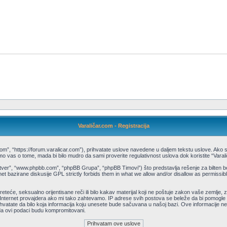
Varaličar.com - Registracija
com”, “https://forum.varalicar.com”), prihvatate uslove navedene u daljem tekstu uslove. Ako se
o vas o tome, mada bi bilo mudro da sami proverite regulativnost uslova dok koristite “Varal
tver”, “www.phpbb.com”, “phpBB Grupa”, “phpBB Timovi”) što predstavlja rešenje za bilten bo
t bazirane diskusije GPL strictly forbids them in what we allow and/or disallow as permissibl
 preteće, seksualno orijentisane reči ili bilo kakav materijal koji ne poštuje zakon vaše zemlj
Internet provajdera ako mi tako zahtevamo. IP adrese svih postova se beleže da bi pomogle u
 prihvatate da bilo koja informacija koju unesete bude sačuvana u našoj bazi. Ove informacije ne
 da ovi podaci budu kompromitovani.