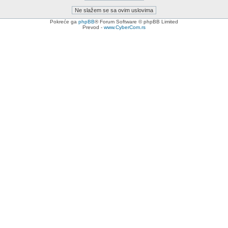
Pokreće ga
phpBB
® Forum Software © phpBB Limited
Prevod -
www.CyberCom.rs