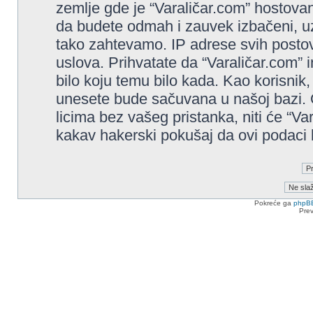
zemlje gde je “Varaličar.com” hostovan
da budete odmah i zauvek izbačeni, u
tako zahtevamo. IP adrese svih posto
uslova. Prihvatate da “Varaličar.com” i
bilo koju temu bilo kada. Kao korisnik,
unesete bude sačuvana u našoj bazi. O
licima bez vašeg pristanka, niti će “Va
kakav hakerski pokušaj da ovi podaci
Pokreće ga
phpB
Pre