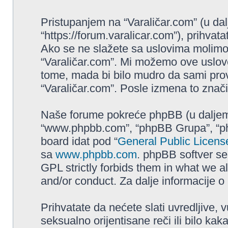
Pristupanjem na “Varaličar.com” (u dalj
“https://forum.varalicar.com”), prihva
Ako se ne slažete sa uslovima molimo va
“Varaličar.com”. Mi možemo ove uslove
tome, mada bi bilo mudro da sami prove
“Varaličar.com”. Posle izmena to znači
Naše forume pokreće phpBB (u daljem t
“www.phpbb.com”, “phpBB Grupa”, “php
board idat pod “
General Public Licens
sa
www.phpbb.com
. phpBB softver se
GPL strictly forbids them in what we a
and/or conduct. Za dalje informacije 
Prihvatate da nećete slati uvredljive, 
seksualno orijentisane reči ili bilo ka