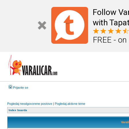
Follow Va
with Tapat
FREE - on
Prijavite se
Pogledaj neodgovorene postove
|
Pogledaj aktivne teme
Index boarda
Varal