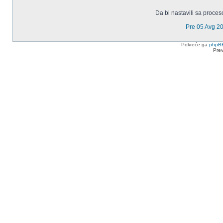
Da bi nastavili sa proces
Pre 05 Avg 2
Pokreće ga
phpB
Pre