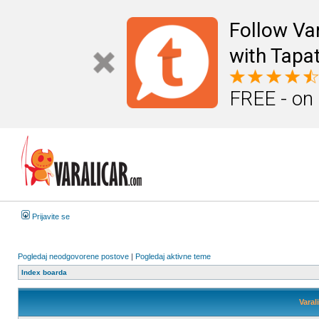
Follow Va
with Tapat
FREE - on
Prijavite se
Pogledaj neodgovorene postove
|
Pogledaj aktivne teme
Index boarda
Varal