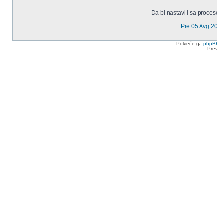
Da bi nastavili sa proces
Pre 05 Avg 2
Pokreće ga
phpB
Pre