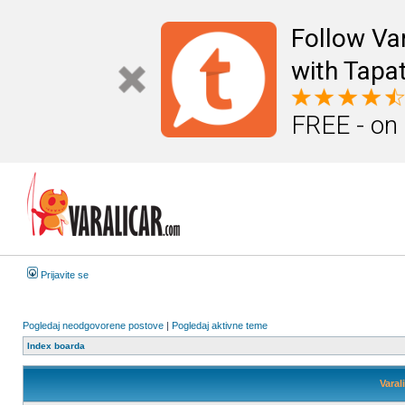
Follow Va
with Tapat
FREE - on
Prijavite se
Pogledaj neodgovorene postove
|
Pogledaj aktivne teme
Index boarda
Varal