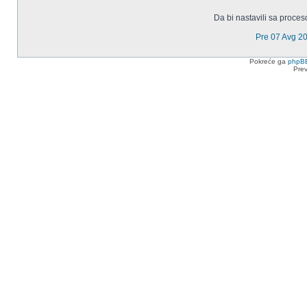
Da bi nastavili sa proces
Pre 07 Avg 2
Pokreće ga
phpB
Pre