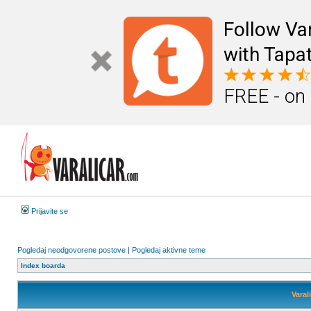
Follow Va
with Tapat
FREE - on
Prijavite se
Pogledaj neodgovorene postove
|
Pogledaj aktivne teme
Index boarda
Varal