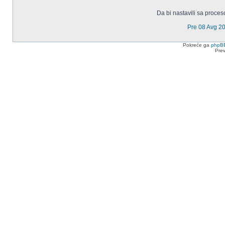
Da bi nastavili sa proces
Pre 08 Avg 2
Pokreće ga
phpB
Pre