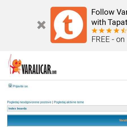
Follow Va
with Tapat
FREE - on
Prijavite se
Pogledaj neodgovorene postove
|
Pogledaj aktivne teme
Index boarda
Varal