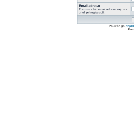
Email adresa:
Ovo mora biti email adresa koju ste
uneli pri registraciji.
Pokreće ga
phpB
Pre