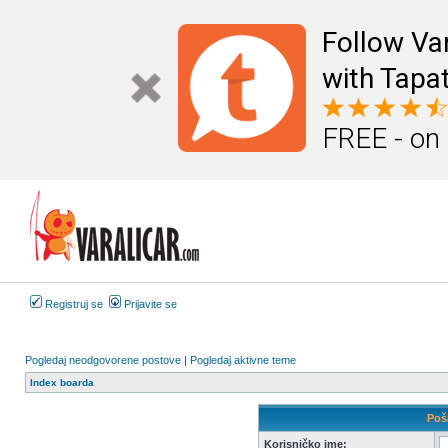
Follow Va
with Tapat
FREE - on
Registruj se
Prijavite se
Pogledaj neodgovorene postove
|
Pogledaj aktivne teme
Index boarda
Poša
Korisničko ime: