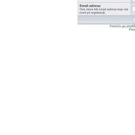
Email adresa:
Ovo mora biti email adresa koju ste
uneli pri registraciji.
Pokreće ga
phpB
Pre