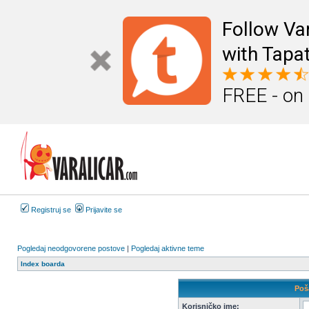
Follow Va
with Tapat
FREE - on
Registruj se
Prijavite se
Pogledaj neodgovorene postove
|
Pogledaj aktivne teme
Index boarda
Poša
Korisničko ime: