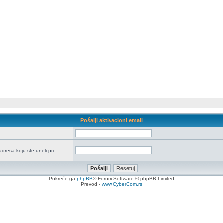
Pošalji aktivacioni email
adresa koju ste uneli pri
Pokreće ga
phpBB
® Forum Software © phpBB Limited
Prevod -
www.CyberCom.rs