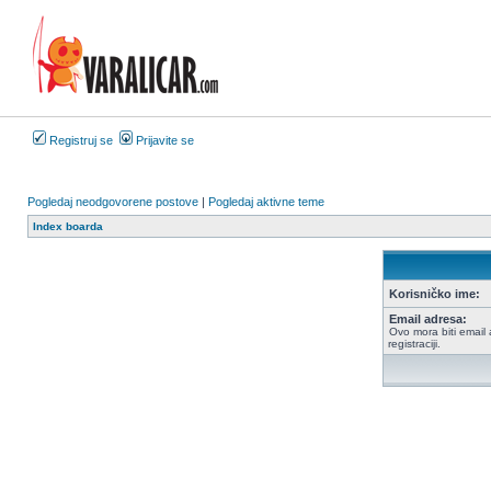
Registruj se
Prijavite se
Pogledaj neodgovorene postove
|
Pogledaj aktivne teme
Index boarda
Korisničko ime:
Email adresa:
Ovo mora biti email 
registraciji.