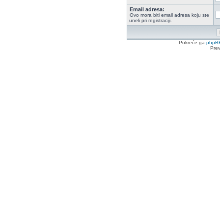
Email adresa:
Ovo mora biti email adresa koju ste
uneli pri registraciji.
Pokreće ga
phpB
Pre