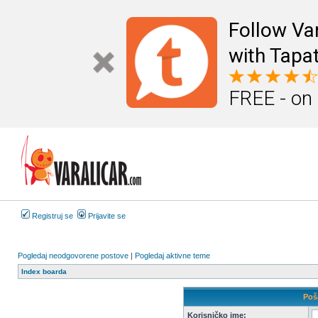
Follow Va
with Tapat
FREE - on
Registruj se
Prijavite se
Pogledaj neodgovorene postove
|
Pogledaj aktivne teme
Index boarda
Poša
Korisničko ime: