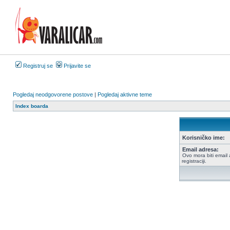
Registruj se
Prijavite se
Pogledaj neodgovorene postove
|
Pogledaj aktivne teme
Index boarda
Korisničko ime:
Email adresa:
Ovo mora biti email 
registraciji.