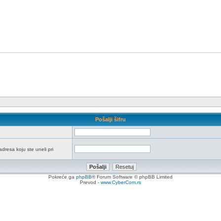
Pošalji šifru
adresa koju ste uneli pri
Pokreće ga
phpBB
® Forum Software © phpBB Limited
Prevod -
www.CyberCom.rs