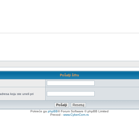
Pošalji šifru
adresa koju ste uneli pri
Pokreće ga
phpBB
® Forum Software © phpBB Limited
Prevod -
www.CyberCom.rs