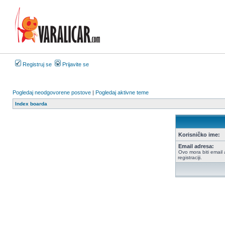
Registruj se
Prijavite se
Pogledaj neodgovorene postove
|
Pogledaj aktivne teme
Index boarda
Korisničko ime:
Email adresa:
Ovo mora biti email 
registraciji.