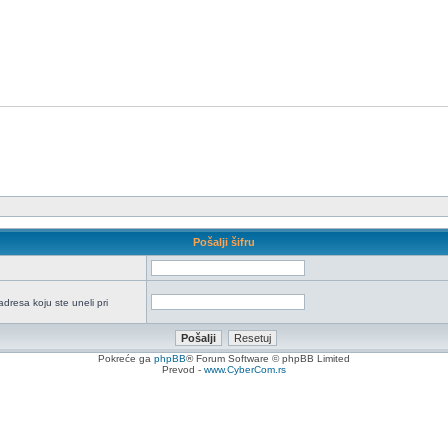
Pošalji šifru
adresa koju ste uneli pri
Pokreće ga
phpBB
® Forum Software © phpBB Limited
Prevod -
www.CyberCom.rs