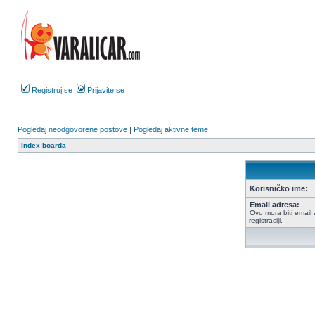
Registruj se
Prijavite se
Pogledaj neodgovorene postove
|
Pogledaj aktivne teme
Index boarda
Korisničko ime:
Email adresa:
Ovo mora biti email 
registraciji.