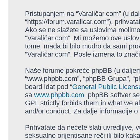
Pristupanjem na “Varaličar.com” (u dalj
“https://forum.varalicar.com”), prihva
Ako se ne slažete sa uslovima molimo va
“Varaličar.com”. Mi možemo ove uslove
tome, mada bi bilo mudro da sami prove
“Varaličar.com”. Posle izmena to znači
Naše forume pokreće phpBB (u daljem t
“www.phpbb.com”, “phpBB Grupa”, “php
board idat pod “
General Public Licens
sa
www.phpbb.com
. phpBB softver se
GPL strictly forbids them in what we a
and/or conduct. Za dalje informacije 
Prihvatate da nećete slati uvredljive, 
seksualno orijentisane reči ili bilo ka