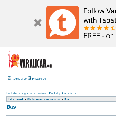
Follow Va
with Tapat
FREE - on
Registruj se
Prijavite se
Pogledaj neodgovorene postove
|
Pogledaj aktivne teme
Index boarda
»
Slatkovodno varaličarenje
»
Bas
Bas