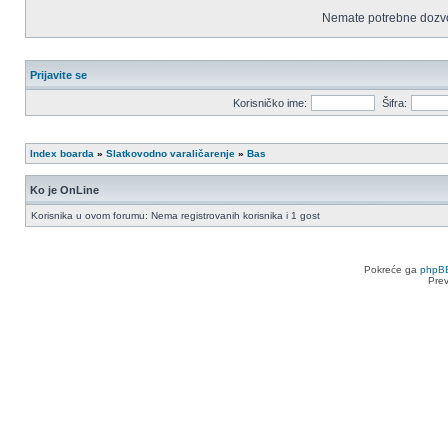
Nemate potrebne dozvo
Prijavite se
Korisničko ime:
Šifra:
Index boarda
»
Slatkovodno varaličarenje
»
Bas
Ko je OnLine
Korisnika u ovom forumu: Nema registrovanih korisnika i 1 gost
Pokreće ga
phpB
Pre