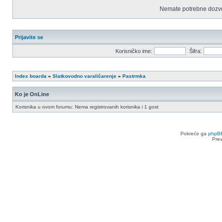
Nemate potrebne dozvo
Prijavite se
Korisničko ime:
Šifra:
Index boarda
»
Slatkovodno varaličarenje
»
Pastrmka
Ko je OnLine
Korisnika u ovom forumu: Nema registrovanih korisnika i 1 gost
Pokreće ga
phpB
Pre