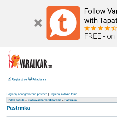
Follow Va
with Tapat
FREE - on
Registruj se
Prijavite se
Pogledaj neodgovorene postove
|
Pogledaj aktivne teme
Index boarda
»
Slatkovodno varaličarenje
»
Pastrmka
Pastrmka