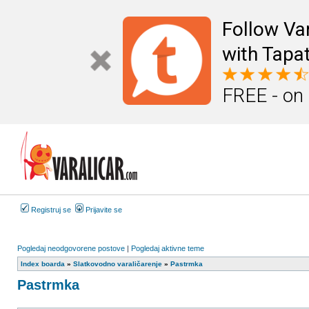
Follow Va
with Tapat
FREE - on
Registruj se
Prijavite se
Pogledaj neodgovorene postove
|
Pogledaj aktivne teme
Index boarda
»
Slatkovodno varaličarenje
»
Pastrmka
Pastrmka