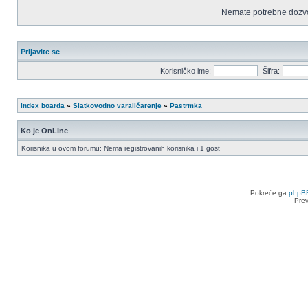
Nemate potrebne dozvo
Prijavite se
Korisničko ime:
Šifra:
Index boarda
»
Slatkovodno varaličarenje
»
Pastrmka
Ko je OnLine
Korisnika u ovom forumu: Nema registrovanih korisnika i 1 gost
Pokreće ga
phpB
Pre