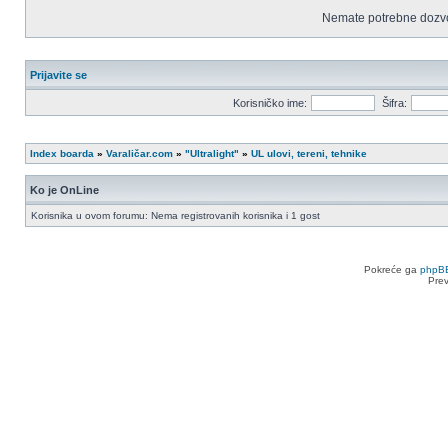
Nemate potrebne dozvo
Prijavite se
Korisničko ime:
Šifra:
Index boarda
»
Varaličar.com
»
"Ultralight"
»
UL ulovi, tereni, tehnike
Ko je OnLine
Korisnika u ovom forumu: Nema registrovanih korisnika i 1 gost
Pokreće ga
phpB
Pre