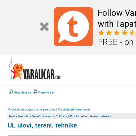
Follow Va
with Tapat
FREE - on
Registruj se
Prijavite se
Pogledaj neodgovorene postove
|
Pogledaj aktivne teme
Index boarda
»
Varaličar.com
»
"Ultralight"
»
UL ulovi, tereni, tehnike
UL ulovi, tereni, tehnike