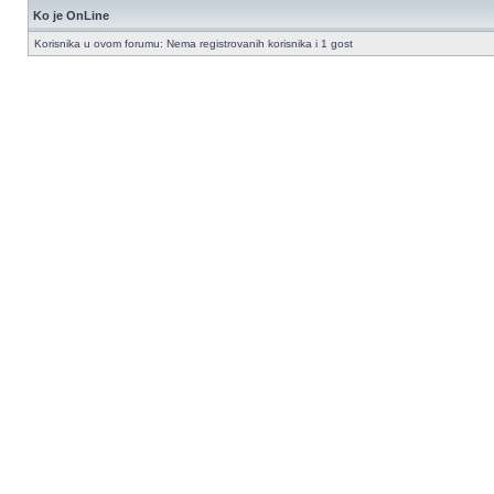
Ko je OnLine
Korisnika u ovom forumu: Nema registrovanih korisnika i 1 gost