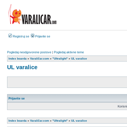
Registruj se
Prijavite se
Pogledaj neodgovorene postove
|
Pogledaj aktivne teme
Index boarda
»
Varaličar.com
»
"Ultralight"
»
UL varalice
UL varalice
Prijavite se
Korisn
Index boarda
»
Varaličar.com
»
"Ultralight"
»
UL varalice