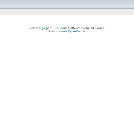
Pokreće ga
phpBB
® Forum Software © phpBB Limited
Prevod -
www.CyberCom.rs