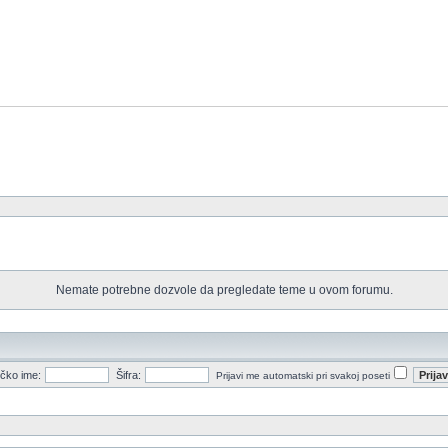
Nemate potrebne dozvole da pregledate teme u ovom forumu.
ičko ime:
Šifra:
Prijavi me automatski pri svakoj poseti