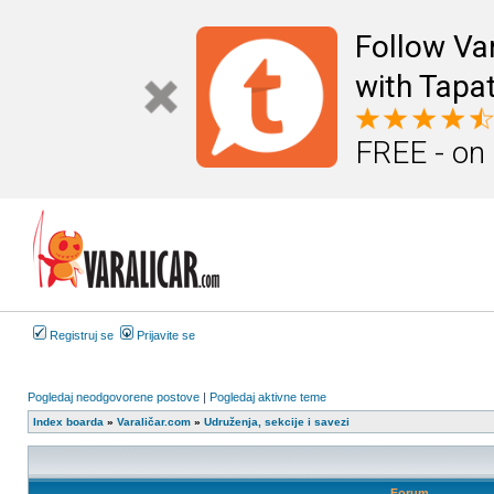
Follow Va
with Tapat
FREE - on
Registruj se
Prijavite se
Pogledaj neodgovorene postove
|
Pogledaj aktivne teme
Index boarda
»
Varaličar.com
»
Udruženja, sekcije i savezi
Forum