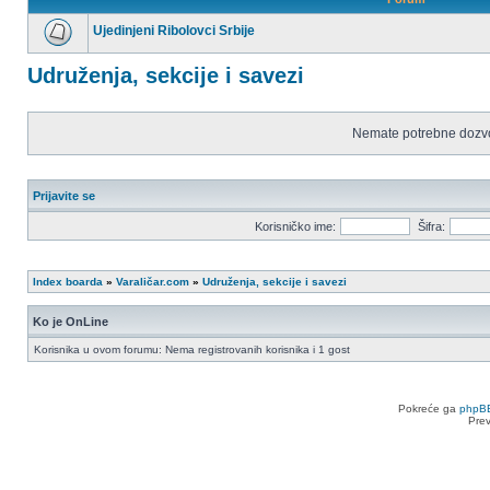
Ujedinjeni Ribolovci Srbije
Nema
nepročitanih
Udruženja, sekcije i savezi
postova
Nemate potrebne dozvo
Prijavite se
Korisničko ime:
Šifra:
Index boarda
»
Varaličar.com
»
Udruženja, sekcije i savezi
Ko je OnLine
Korisnika u ovom forumu: Nema registrovanih korisnika i 1 gost
Pokreće ga
phpB
Pre